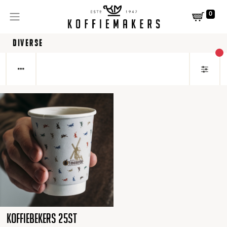
0
DIVERSE
act
Koffiebekers 25st