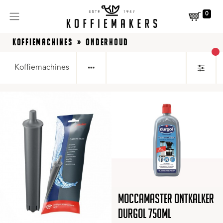
0
KOFFIEMACHINES
ONDERHOUD
act
Koffiemachines
Moccamaster Ontkalker
Durgol 750ml