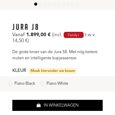
JURA J8
Vanaf
1.899,00
€
(incl.
t.w.v.
Family+
14,50
€
)
De grote broer van de Jura S8. Met nóg betere
molen en intelligente kopjessensor.
KLEUR
Maak hieronder uw keuze
Piano Black
Piano White
IN WINKELWAGEN