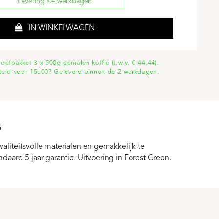
Levering ≤4 werkdagen
IN WINKELWAGEN
proefpakket 3 x 500g gemalen koffie (t.w.v. € 44,44).
teld voor 15u00? Geleverd binnen de 2 werkdagen.
G
waliteitsvolle materialen en gemakkelijk te
aard 5 jaar garantie. Uitvoering in Forest Green.