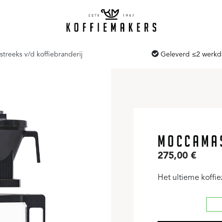
streeks v/d koffiebranderij
Geleverd ≤2 werk
MOCCAMAS
275,00
€
Het ultieme koffiez