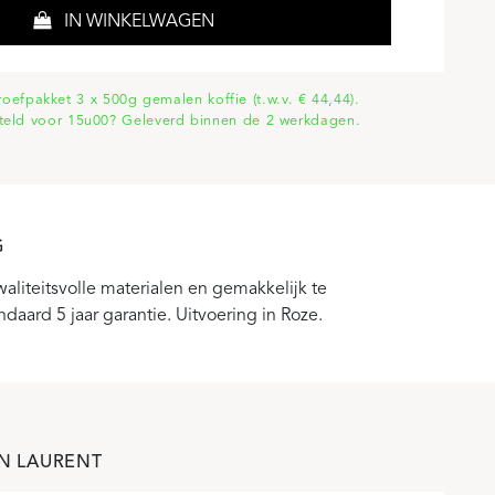
IN WINKELWAGEN
proefpakket 3 x 500g gemalen koffie (t.w.v. € 44,44).
teld voor 15u00? Geleverd binnen de 2 werkdagen.
G
waliteitsvolle materialen en gemakkelijk te
aard 5 jaar garantie. Uitvoering in Roze.
N LAURENT