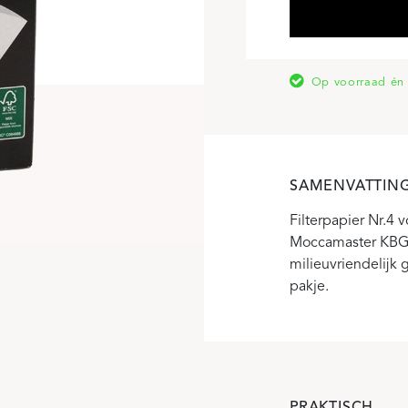
Op voorraad én 
SAMENVATTIN
Filterpapier Nr.4 
Moccamaster KBG 
milieuvriendelijk 
pakje.