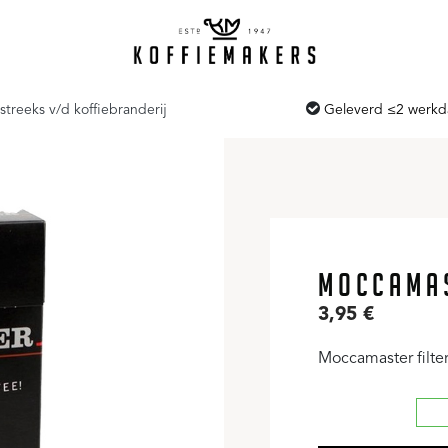
streeks v/d koffiebranderij
Geleverd ≤2 werk
MOCCAMAS
3,95
€
Moccamaster filte