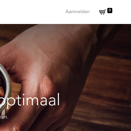
0
Aanmelden
 optimaal
nen.