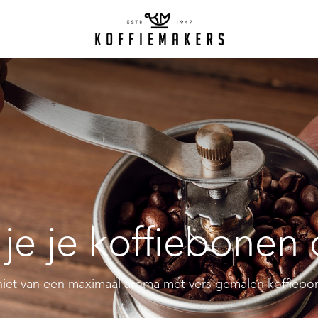
je je koffiebonen
iet van een maximaal aroma met vers gemalen koffiebo