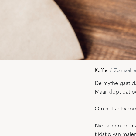
Koffie
Zo maal j
De mythe gaat da
Maar klopt dat o
Om het antwoord
Niet alleen de ma
tijdstip van male