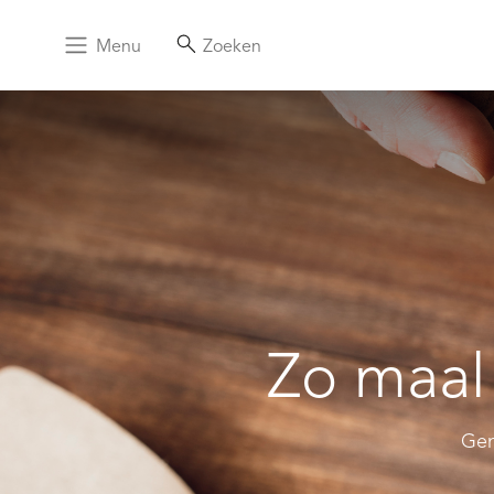
Menu
Zoeken
Zo maal 
Gen