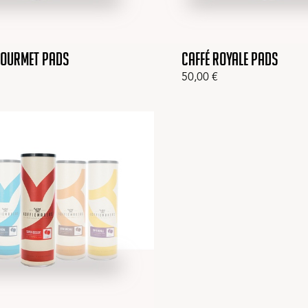
Gourmet pads
Caffé Royale pads
50,00
€