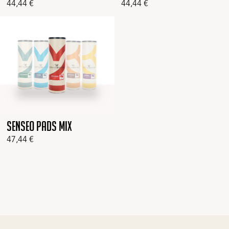
44,44
€
44,44
€
Senseo Pads MIX
47,44
€