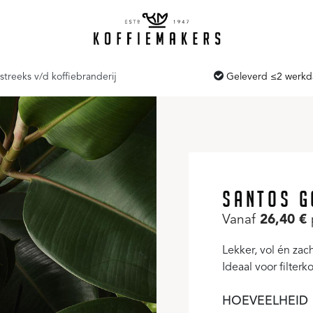
streeks v/d koffiebranderij
Geleverd ≤2 werk
SANTOS G
Vanaf
26,40
€
Lekker, vol én za
Ideaal voor filterko
HOEVEELHEID