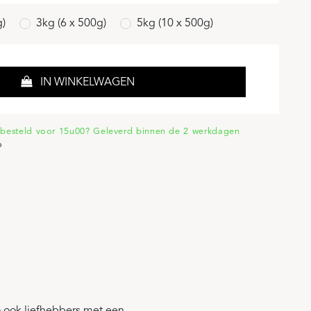
g)
3kg (6 x 500g)
5kg (10 x 500g)
IN WINKELWAGEN
besteld voor 15u00? Geleverd binnen de 2 werkdagen
o