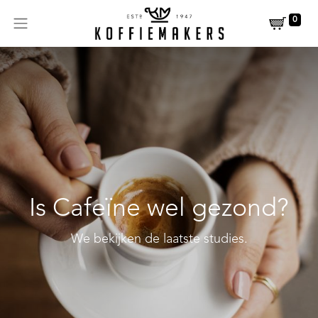
0
Is Cafeïne wel gezond?
We bekijken de laatste studies.