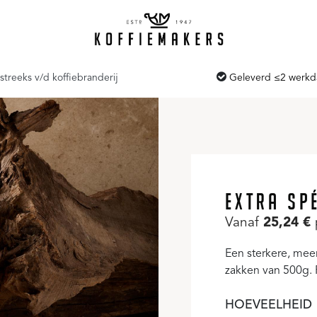
streeks v/d koffiebranderij
Geleverd ≤2 werk
EXTRA SP
Vanaf
25,24
€
Een sterkere, mee
zakken van 500g. 
HOEVEELHEID