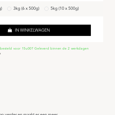
g)
3kg (6 x 500g)
5kg (10 x 500g)
IN WINKELWAGEN
besteld voor 15u00? Geleverd binnen de 2 werkdagen
o