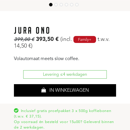
JURA ONO
393,50
€
(incl.
t.w.v.
399,00
€
Family+
14,50
€
)
Volautomaat meets slow coffee.
Levering ≤4 werkdagen
IN WINKELWAGEN
Inclusief gratis proefpakket 3 x 500g koffiebonen
(t.w.v. € 37,15).
Op voorraad én besteld voor 15u00? Geleverd binnen
de 2 werkdagen.