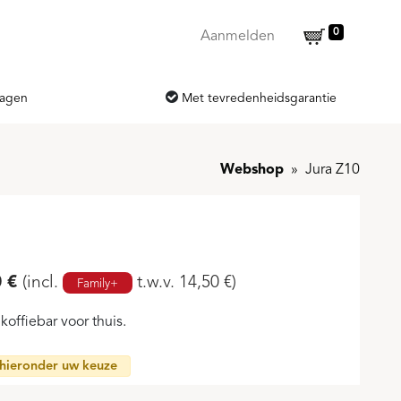
0
Aanmelden
dagen
Met tevredenheidsgarantie
Webshop
Jura Z10
0
€
(incl.
t.w.v.
14,50
€
)
Family+
koffiebar voor thuis.
hieronder uw keuze