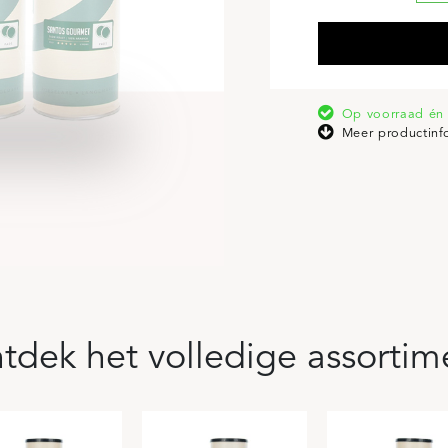
Op voorraad én 
Meer productinf
tdek het volledige assortim