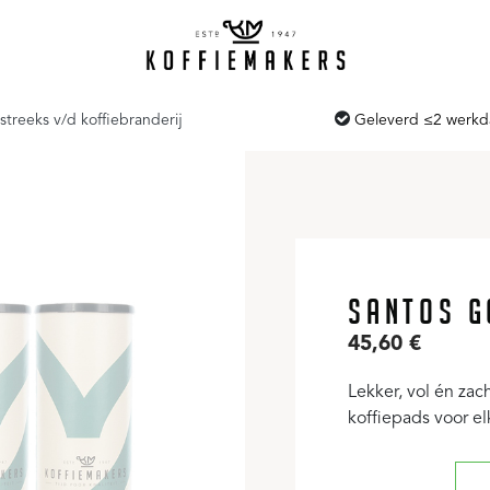
streeks v/d koffiebranderij
Geleverd ≤2 werk
SANTOS G
45,60
€
Lekker, vol én za
koffiepads voor el