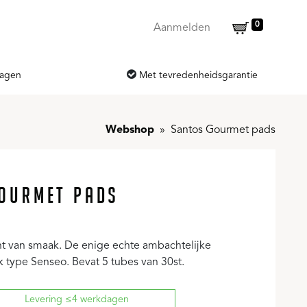
0
Aanmelden
dagen
Met tevredenheidsgarantie
Webshop
Santos Gourmet pads
OURMET PADS
cht van smaak. De enige echte ambachtelijke
k type Senseo. Bevat 5 tubes van 30st.
Levering ≤4 werkdagen