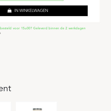
IN WINKELWAGEN
besteld voor 15u00? Geleverd binnen de 2 werkdagen
o
ent