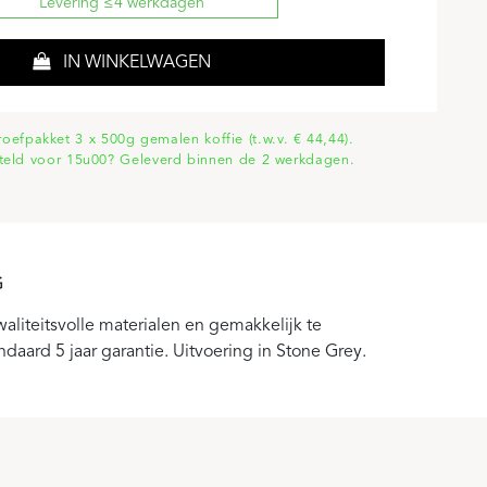
Levering ≤4 werkdagen
IN WINKELWAGEN
proefpakket 3 x 500g gemalen koffie (t.w.v. € 44,44).
teld voor 15u00? Geleverd binnen de 2 werkdagen.
G
waliteitsvolle materialen en gemakkelijk te
aard 5 jaar garantie. Uitvoering in Stone Grey.