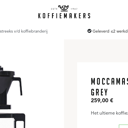
streeks v/d koffiebranderij
Geleverd ≤2 werk
MOCCAMAS
GREY
259,00
€
Het ultieme koffiez