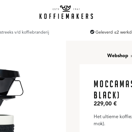
streeks v/d koffiebranderij
Geleverd ≤2 werk
Webshop
MOCCAMAS
BLACK)
229,00
€
Het ultieme koffiez
mok).