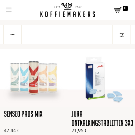
0
Senseo Pads MIX
Jura
Ontkalkingstabletten 3x3
47,44
€
21,95
€