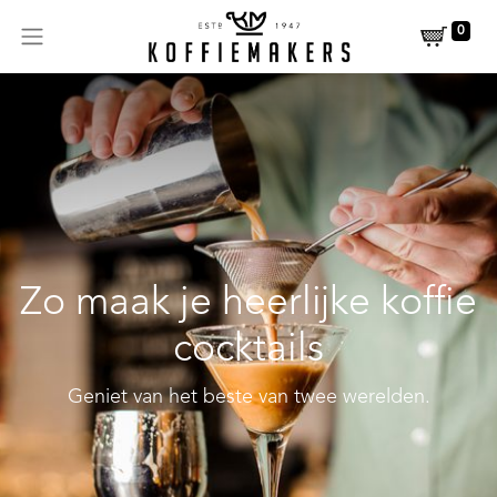
0
Zo maak je heerlijke koffie
cocktails
Geniet van het beste van twee werelden.