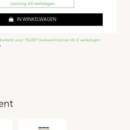
Levering ≤4 werkdagen
IN WINKELWAGEN
besteld voor 15u00? Geleverd binnen de 2 werkdagen
o
ent