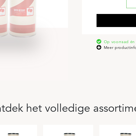
Op voorraad én 
Meer productinf
tdek het volledige assortim